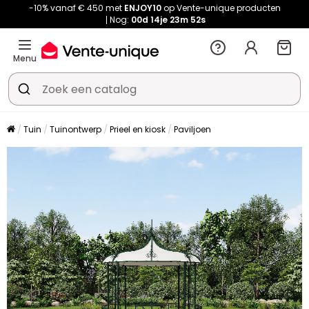
-10% vanaf € 450 met
ENJOY10
op Vente-unique producten
Nog:
00d
14je
23m
52s
Menu
Tuin
Tuinontwerp
Prieel en kiosk
Paviljoen