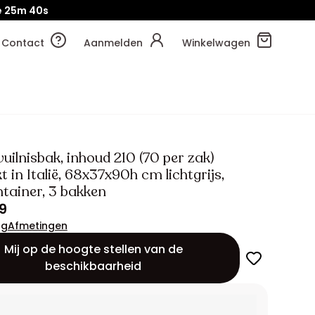
e
25m
37s
Contact
Aanmelden
Winkelwagen
uilnisbak, inhoud 210 (70 per zak)
in Italië, 68x37x90h cm lichtgrijs,
ntainer, 3 bakken
9
ng
Afmetingen
Mij op de hoogte stellen van de
beschikbaarheid