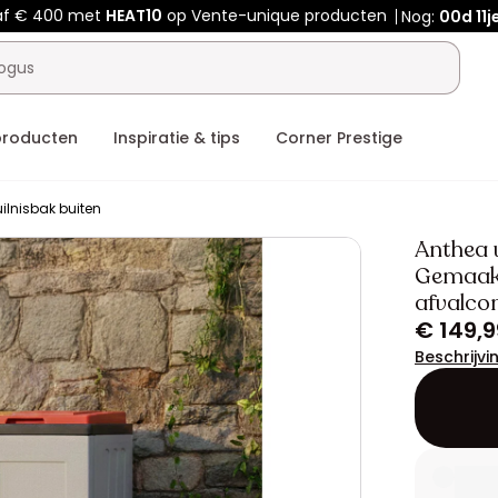
af € 400 met
HEAT10
op Vente-unique producten
Nog:
00d
11j
producten
Inspiratie & tips
Corner Prestige
ilnisbak buiten
Anthea v
Gemaakt 
afvalco
€ 149,9
Beschrijvi