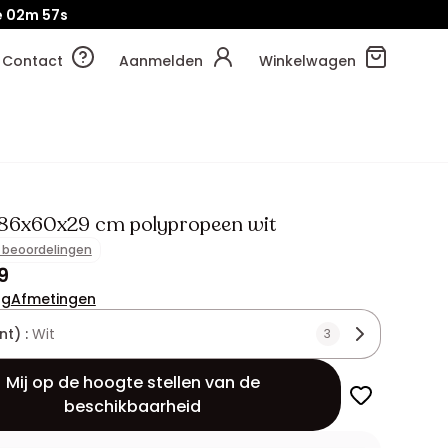
e
02m
57s
Contact
Aanmelden
Winkelwagen
186x60x29 cm polypropeen wit
1 beoordelingen
9
ng
Afmetingen
nt) :
Wit
3
Mij op de hoogte stellen van de
beschikbaarheid