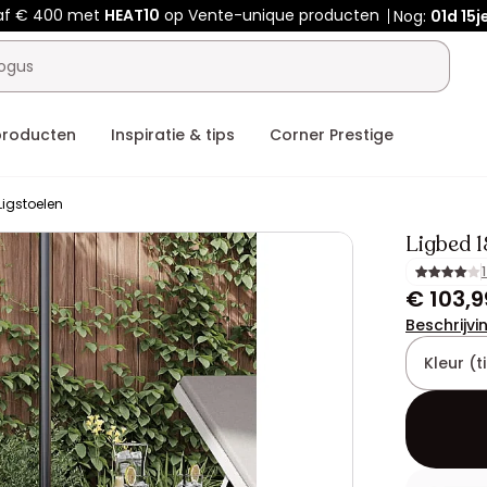
af € 400 met
HEAT10
op Vente-unique producten
Nog:
01d
15j
producten
Inspiratie & tips
Corner Prestige
Ligstoelen
Ligbed 
€ 103,9
Beschrijvi
Kleur (ti