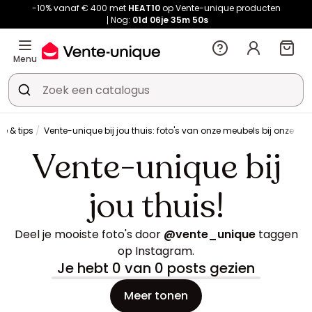
-10% vanaf € 400 met
HEAT10
op Vente-unique producten
Nog:
01d
06je
35m
48s
Menu
ie & tips
Vente-unique bij jou thuis: foto's van onze meubels bij onze kla
Vente-unique bij
jou thuis!
Deel je mooiste foto's door
@vente_unique
taggen
op Instagram.
Je hebt 0 van 0 posts gezien
Meer tonen