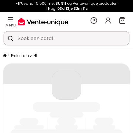
-11% vanaf € 500 met
SUN11
op Vente-unique producten
Nog:
03d
13je
32m
11s
Menu
Prolenta b.v. NL